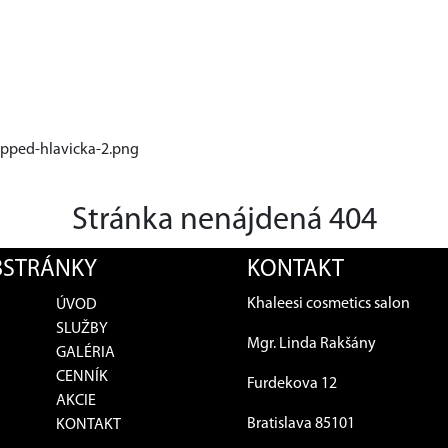
opped-hlavicka-2.png
Stránka nenájdená 404
STRÁNKY
KONTAKT
Khaleesi cosmetics salon
ÚVOD
SLUŽBY
Mgr. Linda Rakšány
GALÉRIA
CENNÍK
Furdekova 12
AKCIE
Bratislava 85101
KONTAKT