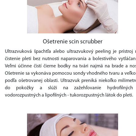
Ošetrenie scin scrubber
Ultrazvuková špachtľa alebo ultrazvukový peeling je prístroj 
čistenie pleti bez nutnosti naparovania a bolestivého vytláčan
Veľmi účinne čistí čierne bodky na tvári najmä na brade a nos
Ošetrenie sa vykonáva pomocou sondy vhodného tvaru a veľkos
podľa ošetrovanej oblasti. Ultrazvuk preniká niekoľko milimet
do pokožky a slúži na zažehľovanie hydrofilných
vodorozpustných a lipofilných - tukorozpustných látok do pleti.