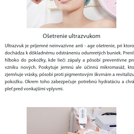
Ošetrenie ultrazvukom
Ultrazvuk je príjemné neinvazívne anti - age ošetrenie, pri kto
dochádza k dôkladnému odstráneniu odumretých buniek. Preni
hlboko do pokožky, kde lieči zápaly a pôsobí preventívne pro
vzniku nových. Poskytuje jemnú ale účinnú mikromasáž, kto
zjemňuje vrásky, pôsobí proti pigmentovým škvrnám a revitaliz
pokožku. Okrem toho zabezpečuje potrebnú hydratáciu a chrá
pleť pred vonkajšími vplyvmi.