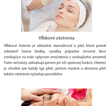
Hĺbkové ošetrenia
Hĺbkové čistenie je základná starostlivosť o pleť, ktorá pomá
odstrániť čierne bodky, vyrážky prípadne červené škvr
vznikajúce na tvári vplyvom znečistenia z vonkajšieho prostred
Tieto nečistoty zabraňujú pórom pri ich správnej funkcii. Ošetre
je vhodné pre každý typ pleti, pričom mastná a aknózna pleť 
takéto ošetrenie vyžaduje pravidelne