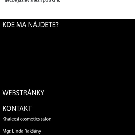
liečbe jaziev a lézií po akné.
KDE MA NÁJDETE?
WEBSTRÁNKY
KONTAKT
Khaleesi cosmetics salon
Mgr. Linda Rakšány