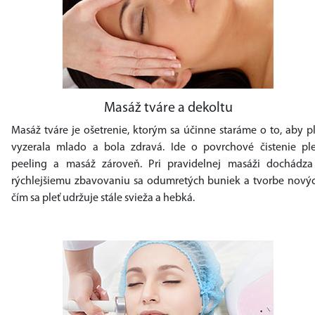
Masáž tváre a dekoltu
Masáž tváre je ošetrenie, ktorým sa účinne staráme o to, aby p
vyzerala mlado a bola zdravá. Ide o povrchové čistenie plet
peeling a masáž zároveň. Pri pravidelnej masáži dochádza
rýchlejšiemu zbavovaniu sa odumretých buniek a tvorbe novýc
čím sa pleť udržuje stále svieža a hebká.