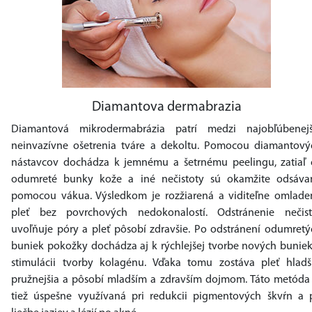
Diamantova dermabrazia
Diamantová mikrodermabrázia patrí medzi najobľúbenejš
neinvazívne ošetrenia tváre a dekoltu. Pomocou diamantový
nástavcov dochádza k jemnému a šetrnému peelingu, zatiaľ 
odumreté bunky kože a iné nečistoty sú okamžite odsáva
pomocou vákua. Výsledkom je rozžiarená a viditeľne omlade
pleť bez povrchových nedokonalostí. Odstránenie nečist
uvoľňuje póry a pleť pôsobí zdravšie. Po odstránení odumretý
buniek pokožky dochádza aj k rýchlejšej tvorbe nových buniek
stimulácii tvorby kolagénu. Vďaka tomu zostáva pleť hladši
pružnejšia a pôsobí mladším a zdravším dojmom. Táto metóda 
tiež úspešne využívaná pri redukcii pigmentových škvŕn a p